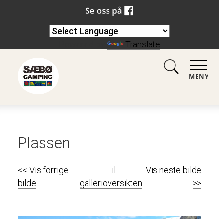
Powered by
Translate
MENY
Plassen
<< Vis forrige
Til
Vis neste bilde
bilde
gallerioversikten
>>