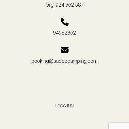
Org. 924 562 587
94982862
booking@saebocamping.com
LOGG INN