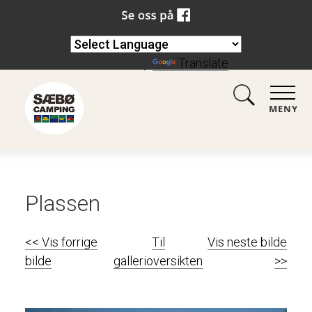
Powered by
Translate
MENY
Plassen
<< Vis forrige
Til
Vis neste bilde
bilde
gallerioversikten
>>