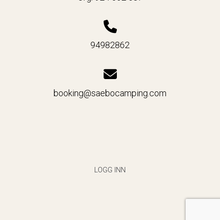
94982862
booking@saebocamping.com
LOGG INN