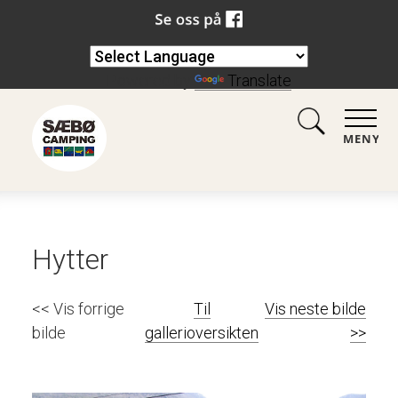
Powered by
Translate
MENY
Hytter
<< Vis forrige
Til
Vis neste bilde
bilde
gallerioversikten
>>