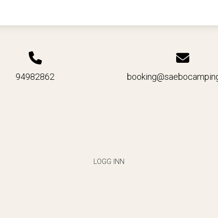
94982862
booking@saebocampin
LOGG INN