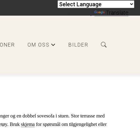
Powered by
Translate
JONER
OM OSS
BILDER
+
er og en dobbel sovesofa i stuen. Stor terrasse med 
etøy. Bruk 
skjema
 for spørsmål om tilgjengelighet eller 